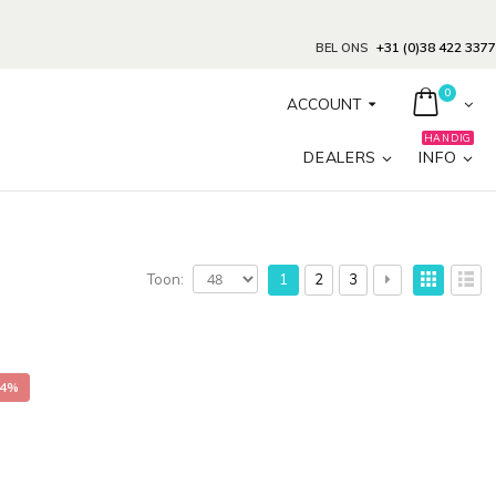
+31 (0)38 422 3377
BEL ONS
0
ACCOUNT
HANDIG
DEALERS
INFO
Toon:
1
2
3
44%