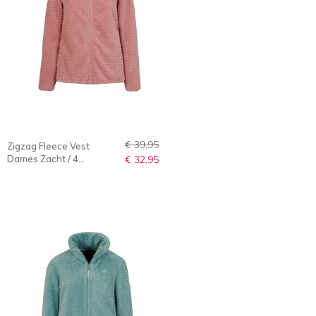
€ 39,95
Zigzag Fleece Vest
Dames Zacht / 4
€ 32,95
seizoenen Oud-Roze -
36-56 - TINDRA