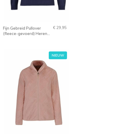
€ 29,95
Fijn Gebreid Pullover
(fleece-gevoerd) Heren
Donkerblauw - S-6XL -
ZIMON
NIEUW