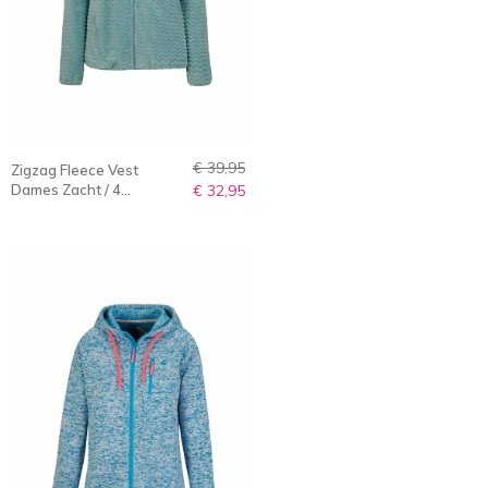
€ 39,95
Zigzag Fleece Vest
Dames Zacht / 4
€ 32,95
seizoenen Zeegroen -
36-56 - TINDRA