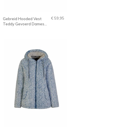
€ 59,95
Gebreid Hooded Vest
Teddy Gevoerd Dames
Zand-Beige - 36-52 -
Gidda