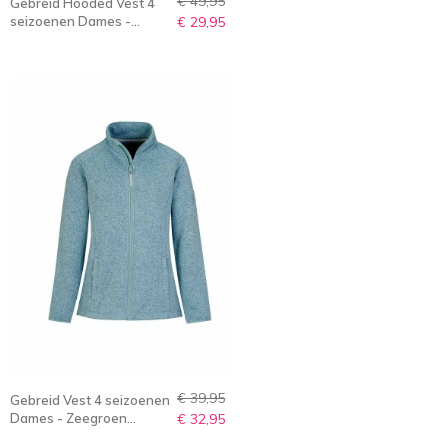
€ 49,95
Gebreid Hooded Vest 4
seizoenen Dames -
€ 29,95
Meloen Melange - 36-56
- NORELLA
€ 39,95
Gebreid Vest 4 seizoenen
Dames - Zeegroen
€ 32,95
Melange - 36-56 -