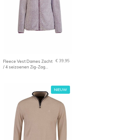
€ 39,95
Fleece Vest Dames Zacht
/ 4 seizoenen Zig-Zag
Violet (paars) - Wit - 36-
56 - Marit
NIEUW