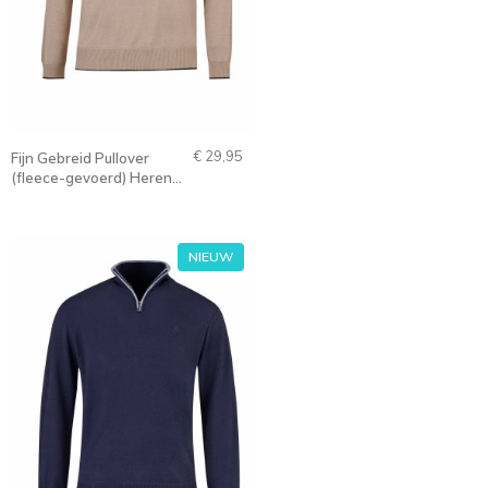
€ 29,95
Fijn Gebreid Pullover
(fleece-gevoerd) Heren
Beige - S-6XL - ZIMON
NIEUW