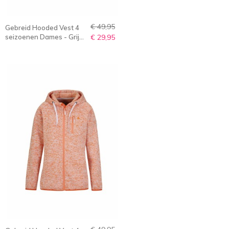
€ 49,95
Gebreid Hooded Vest 4
seizoenen Dames - Grijs
€ 29,95
Melange - 36-56 -
NORELLA