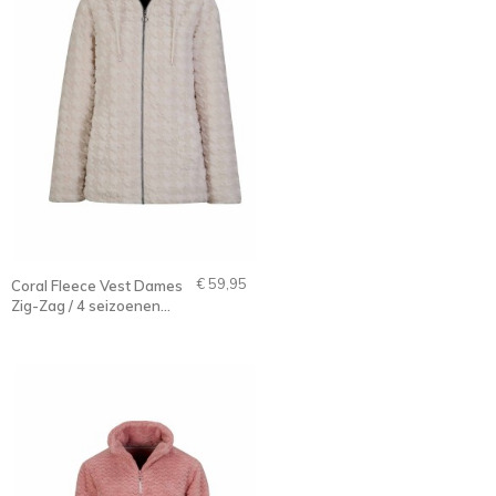
€ 59,95
Coral Fleece Vest Dames
Zig-Zag / 4 seizoenen
Off-White - 36-56 -
Samanta