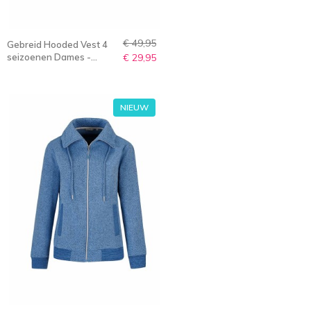
€ 49,95
Gebreid Hooded Vest 4
seizoenen Dames -
€ 29,95
Blauw Melange - 36-56 -
NORELLA
NIEUW