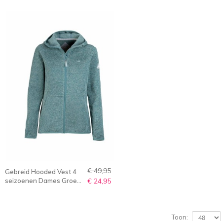
36-56 - MAREN
€ 49,95
Gebreid Hooded Vest 4
seizoenen Dames Groen
€ 24,95
Melange - 36-56 -
MAREN
Toon: