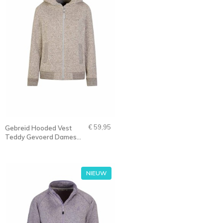
€ 59,95
Gebreid Hooded Vest
Teddy Gevoerd Dames
Zand-Beige - 36-52 -
Gidda
NIEUW