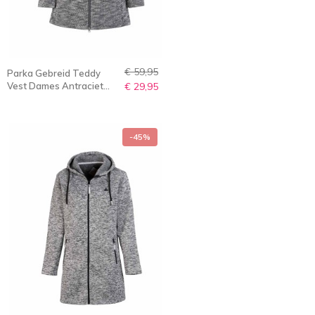
€ 59,95
Parka Gebreid Teddy
Vest Dames Antraciet
€ 29,95
Melange - 36-56 - KAJA
-45%