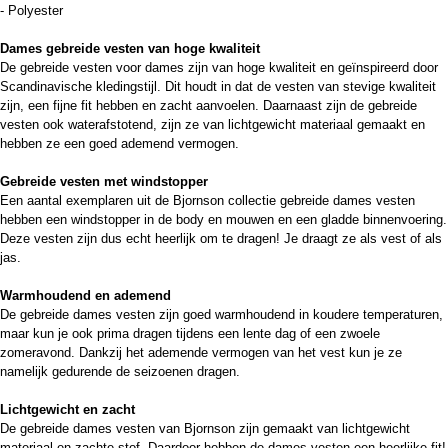
- Polyester
Dames gebreide vesten van hoge kwaliteit
De gebreide vesten voor dames zijn van hoge kwaliteit en geïnspireerd door
Scandinavische kledingstijl. Dit houdt in dat de vesten van stevige kwaliteit
zijn, een fijne fit hebben en zacht aanvoelen. Daarnaast zijn de gebreide
vesten ook waterafstotend, zijn ze van lichtgewicht materiaal gemaakt en
hebben ze een goed ademend vermogen.
Gebreide vesten met windstopper
Een aantal exemplaren uit de Bjornson collectie gebreide dames vesten
hebben een windstopper in de body en mouwen en een gladde binnenvoering.
Deze vesten zijn dus echt heerlijk om te dragen! Je draagt ze als vest of als
jas.
Warmhoudend en ademend
De gebreide dames vesten zijn goed warmhoudend in koudere temperaturen,
maar kun je ook prima dragen tijdens een lente dag of een zwoele
zomeravond. Dankzij het ademende vermogen van het vest kun je ze
namelijk gedurende de seizoenen dragen.
Lichtgewicht en zacht
De gebreide dames vesten van Bjornson zijn gemaakt van lichtgewicht
materiaal en zachte stof. Daardoor hebben de dames vesten een heerlijke fit!