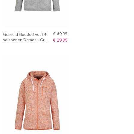
€ 49,95
Gebreid Hooded Vest 4
seizoenen Dames - Grijs
€ 29,95
Melange - 36-56 -
NORELLA