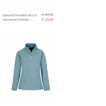
€ 49,95
Gebreid Hooded Vest 4
seizoenen Dames -
€ 29,95
Meloen Melange - 36-56
- NORELLA