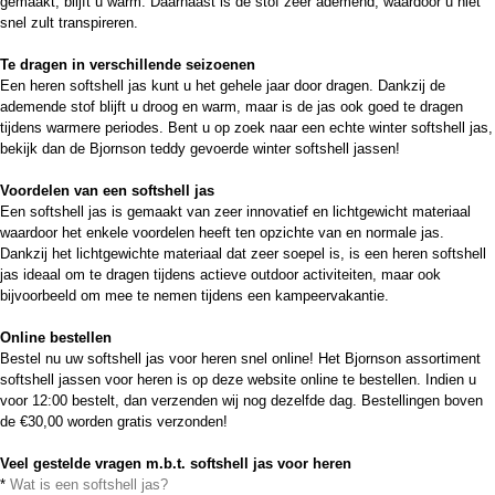
gemaakt, blijft u warm. Daarnaast is de stof zeer ademend, waardoor u niet
snel zult transpireren.
Te dragen in verschillende seizoenen
Een heren softshell jas kunt u het gehele jaar door dragen. Dankzij de
ademende stof blijft u droog en warm, maar is de jas ook goed te dragen
tijdens warmere periodes. Bent u op zoek naar een echte winter softshell jas,
bekijk dan de Bjornson teddy gevoerde winter softshell jassen!
Voordelen van een softshell jas
Een softshell jas is gemaakt van zeer innovatief en lichtgewicht materiaal
waardoor het enkele voordelen heeft ten opzichte van en normale jas.
Dankzij het lichtgewichte materiaal dat zeer soepel is, is een heren softshell
jas ideaal om te dragen tijdens actieve outdoor activiteiten, maar ook
bijvoorbeeld om mee te nemen tijdens een kampeervakantie.
Online bestellen
Bestel nu uw softshell jas voor heren snel online! Het Bjornson assortiment
softshell jassen voor heren is op deze website online te bestellen. Indien u
voor 12:00 bestelt, dan verzenden wij nog dezelfde dag. Bestellingen boven
de €30,00 worden gratis verzonden!
Veel gestelde vragen m.b.t. softshell jas voor heren
*
Wat is een softshell jas?