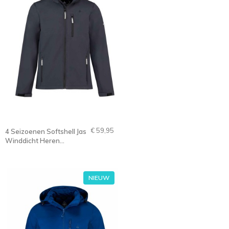
€ 59,95
4 Seizoenen Softshell Jas
Winddicht Heren
Donkerblauw - S-4XL -
DAG
NIEUW