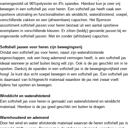
samengesteld uit 96%polyester en 4% spandex. Hierdoor kun je zeer vrij
bewegen in een softshell jas voor heren. Een softshell jas heeft vaak een
sportieve uitstraling en functionaliteiten als winddicht, waterafstotend, soepel,
verschillende zakken en een (afneembare) capuchon. Het Bjornson
assortiment softshell jassen voor heren bestaat uit een aantal sportieve
exemplaren in verschillende kleuren. Er zitten (teddy) gevoerde jassen bij en
ongevoerde softshell jassen. Met én zonder (afritsbare) capuchon.
Softshell jassen voor heren zijn bewegingsvrij
Omdat een softshell jas voor heren, naast zijn waterafstotende
eigenschappen, ook een hoog ademend vermogen heeft, is een softshell jas
ideaal wanneer je actief buiten bezig wilt zijn. Ook is de jas geschikt om in te
sporten. Dankzij de spandex in een softshell jas is de bewegingsvrijheid zeer
hoog! Je kunt dus echt soepel bewegen in een softshell jas. Een softshell jas
is daarnaast van lichtgewicht materiaal waardoor de jas niet zwaar voelt
tijdens het sporten en bewegen.
Winddicht en waterafstotend
Een softshell jas voor heren is gemaakt van waterafstotend en winddicht
materiaal. Hierdoor is de jas goed geschikt om buiten te dragen.
Warmhoudend en ademend
Door het wind en water afstotende materiaal waarvan de heren softshell jas is