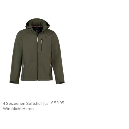
S-6XL - OVE
€ 59,95
4 Seizoenen Softshell Jas
Winddicht Heren
Olijfgroen - S-4XL - DAG