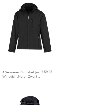
€ 59,95
4 Seizoenen Softshell Jas
Winddicht Heren Zwart -
S-6XL - DAG