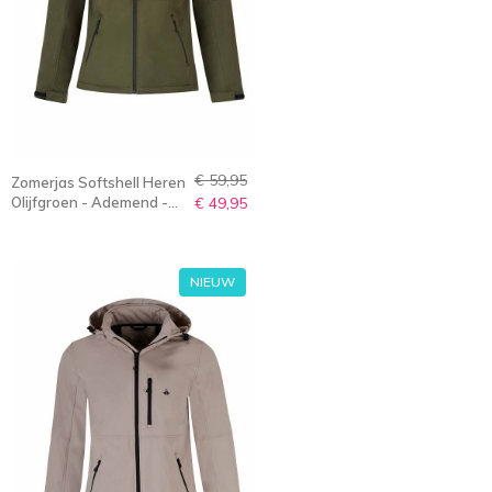
€ 59,95
Zomerjas Softshell Heren
Olijfgroen - Ademend -
€ 49,95
S-6XL - Olaf
NIEUW