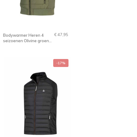
€ 47,95
Bodywarmer Heren 4
seizoenen Olivine groen -
S-6XL - ALEC
-17%