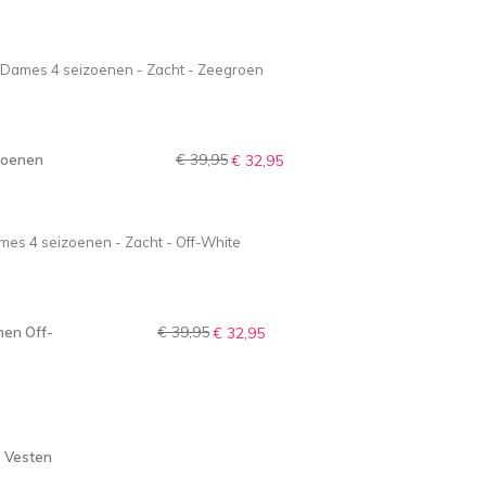
€ 39,95
izoenen
€ 32,95
€ 39,95
nen Off-
€ 32,95
 Vesten