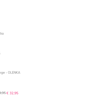
5
9,95
€ 32,95