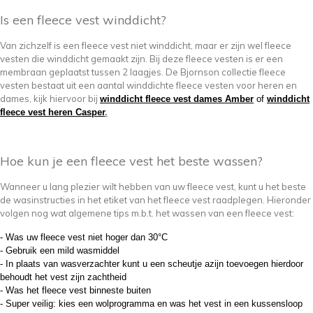
Is een fleece vest winddicht?
Van zichzelf is een fleece vest niet winddicht, maar er zijn wel fleece
vesten die winddicht gemaakt zijn. Bij deze fleece vesten is er een
membraan geplaatst tussen 2 laagjes. De Bjornson collectie fleece
vesten bestaat uit een aantal winddichte fleece vesten voor heren en
dames, kijk hiervoor bij
winddicht fleece vest dames Amber
of
winddicht
fleece vest heren
Casper
.
Hoe kun je een fleece vest het beste wassen?
Wanneer u lang plezier wilt hebben van uw fleece vest, kunt u het beste
de wasinstructies in het etiket van het fleece vest raadplegen. Hieronder
volgen nog wat algemene tips m.b.t. het wassen van een fleece vest:
- Was uw fleece vest niet hoger dan 30°C
- Gebruik een mild wasmiddel
- In plaats van wasverzachter kunt u een scheutje azijn toevoegen hierdoor
behoudt het vest zijn zachtheid
- Was het fleece vest binneste buiten
- Super veilig: kies een wolprogramma en was het vest in een kussensloop