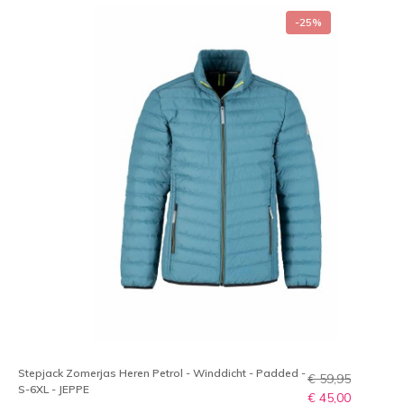
-25%
Stepjack Zomerjas Heren Petrol - Winddicht - Padded -
€ 59,95
S-6XL - JEPPE
€ 45,00