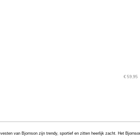
€ 59,95
 vesten van Bjornson zijn
trendy, sportief en zitten heerlijk zacht
. Het Bjornso