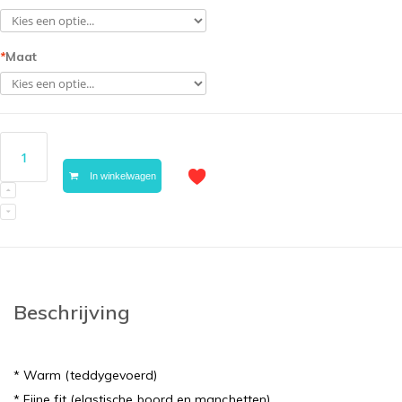
*
Maat
In winkelwagen
Beschrijving
* Warm (teddygevoerd)
* Fijne fit (elastische boord en manchetten)