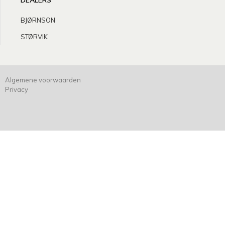
DEALERS
BJØRNSON
STØRVIK
Algemene voorwaarden
Privacy