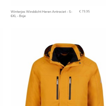
€ 79,95
Winterjas Winddicht Heren Antraciet - S-
6XL - Boje