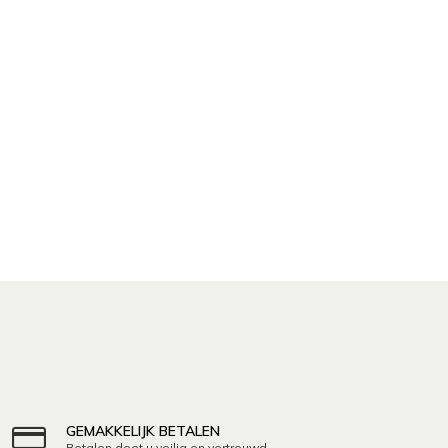
GEMAKKELIJK BETALEN
Betalen doet u veilig en vertrouwd.