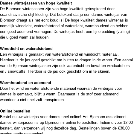
Dames winterjassen van hoge kwaliteit
De Bjornson winterjassen zijn van hoge kwaliteit geïnspireerd door
scandinavische stijl kleding. Dat betekent dat je een dames winterjas van
Bjornson draagt als het echt koud is! De hoge kwaliteit dames winterjas is
namelijk winddicht, waterafstotend of waterdicht, warmhoudend en hebben
een goed ademend vermogen. De winterjas heeft een fijne padding (vulling)
die u goed warm zal houden.
Winddicht en waterafstotend
Een winterjas is gemaakt van waterafstotend en winddicht materiaal.
Hierdoor is de jas goed geschikt om buiten te dragen in de winter. Een aantal
van de Bjornson winterjassen zijn ook waterdicht en bevatten windcatchers
en / snowcuffs. Hierdoor is de jas ook geschikt om in te skieën.
Warmhoudend en ademend
Door het wind en water afstotende materiaal waarvan de winterjas voor
dames is gemaakt, blijft u warm. Daarnaast is de stof zeer ademend,
waardoor u niet snel zult transpireren.
Online bestellen
Bestel nu uw winterjas voor dames snel online! Het Bjornson assortiment
dames winterjassen is op Bjornson.nl online te bestellen. Indien u voor 12:00
bestelt, dan verzenden wij nog dezelfde dag. Bestellingen boven de €30,00
worden gratis verzonden!