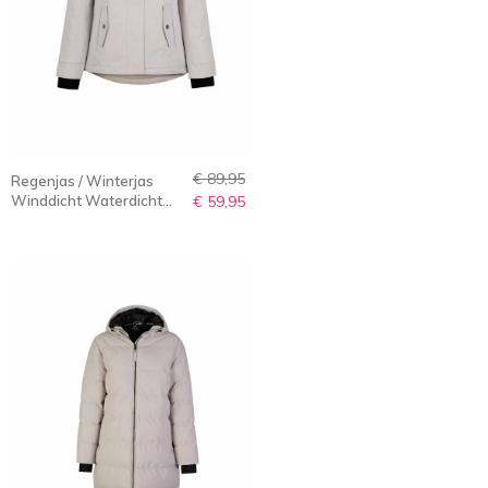
€ 89,95
Regenjas / Winterjas
Winddicht Waterdicht
€ 59,95
Dames Zand-Beige - 36-
56 - Agneta