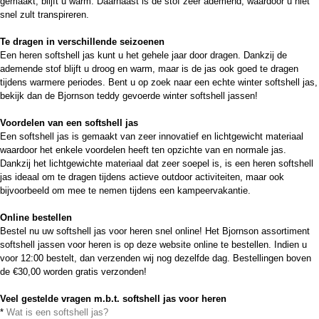
gemaakt, blijft u warm. Daarnaast is de stof zeer ademend, waardoor u niet
snel zult transpireren.
Te dragen in verschillende seizoenen
Een heren softshell jas kunt u het gehele jaar door dragen. Dankzij de
ademende stof blijft u droog en warm, maar is de jas ook goed te dragen
tijdens warmere periodes. Bent u op zoek naar een echte winter softshell jas,
bekijk dan de Bjornson teddy gevoerde winter softshell jassen!
Voordelen van een softshell jas
Een softshell jas is gemaakt van zeer innovatief en lichtgewicht materiaal
waardoor het enkele voordelen heeft ten opzichte van en normale jas.
Dankzij het lichtgewichte materiaal dat zeer soepel is, is een heren softshell
jas ideaal om te dragen tijdens actieve outdoor activiteiten, maar ook
bijvoorbeeld om mee te nemen tijdens een kampeervakantie.
Online bestellen
Bestel nu uw softshell jas voor heren snel online! Het Bjornson assortiment
softshell jassen voor heren is op deze website online te bestellen. Indien u
voor 12:00 bestelt, dan verzenden wij nog dezelfde dag. Bestellingen boven
de €30,00 worden gratis verzonden!
Veel gestelde vragen m.b.t. softshell jas voor heren
*
Wat is een softshell jas?