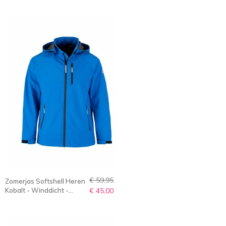
S-6XL - OVE
€ 59,95
Zomerjas Softshell Heren
Kobalt - Winddicht -
€ 45,00
Ademend - S-6XL - OVE