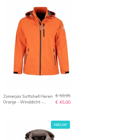
€ 59,95
Zomerjas Softshell Heren
Oranje - Winddicht -
€ 45,00
Ademend - S-6XL - OVE
NIEUW