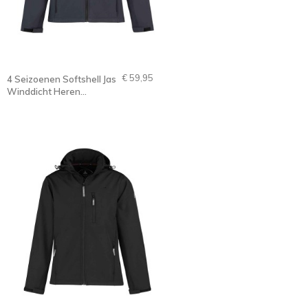
€ 59,95
4 Seizoenen Softshell Jas
Winddicht Heren
Donkerblauw - S-4XL -
DAG