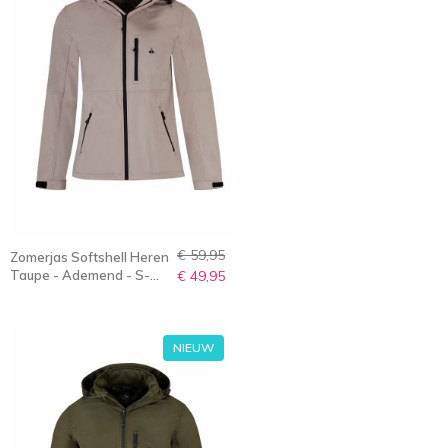
€ 59,95
Zomerjas Softshell Heren
Taupe - Ademend - S-
€ 49,95
6XL - Olaf
NIEUW