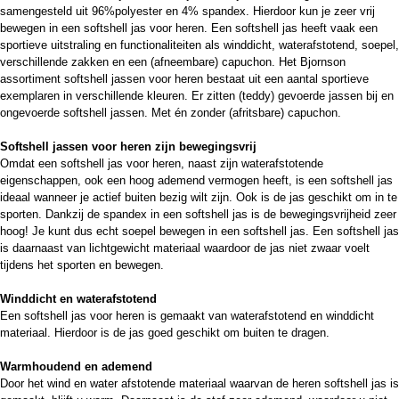
samengesteld uit 96%polyester en 4% spandex. Hierdoor kun je zeer vrij
bewegen in een softshell jas voor heren. Een softshell jas heeft vaak een
sportieve uitstraling en functionaliteiten als winddicht, waterafstotend, soepel,
verschillende zakken en een (afneembare) capuchon. Het Bjornson
assortiment softshell jassen voor heren bestaat uit een aantal sportieve
exemplaren in verschillende kleuren. Er zitten (teddy) gevoerde jassen bij en
ongevoerde softshell jassen. Met én zonder (afritsbare) capuchon.
Softshell jassen voor heren zijn bewegingsvrij
Omdat een softshell jas voor heren, naast zijn waterafstotende
eigenschappen, ook een hoog ademend vermogen heeft, is een softshell jas
ideaal wanneer je actief buiten bezig wilt zijn. Ook is de jas geschikt om in te
sporten. Dankzij de spandex in een softshell jas is de bewegingsvrijheid zeer
hoog! Je kunt dus echt soepel bewegen in een softshell jas. Een softshell jas
is daarnaast van lichtgewicht materiaal waardoor de jas niet zwaar voelt
tijdens het sporten en bewegen.
Winddicht en waterafstotend
Een softshell jas voor heren is gemaakt van waterafstotend en winddicht
materiaal. Hierdoor is de jas goed geschikt om buiten te dragen.
Warmhoudend en ademend
Door het wind en water afstotende materiaal waarvan de heren softshell jas is