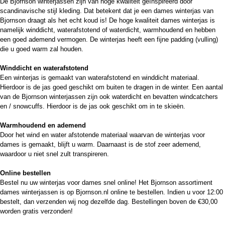
De Bjornson winterjassen zijn van hoge kwaliteit geïnspireerd door
scandinavische stijl kleding. Dat betekent dat je een dames winterjas van
Bjornson draagt als het echt koud is! De hoge kwaliteit dames winterjas is
namelijk winddicht, waterafstotend of waterdicht, warmhoudend en hebben
een goed ademend vermogen. De winterjas heeft een fijne padding (vulling)
die u goed warm zal houden.
Winddicht en waterafstotend
Een winterjas is gemaakt van waterafstotend en winddicht materiaal.
Hierdoor is de jas goed geschikt om buiten te dragen in de winter. Een aantal
van de Bjornson winterjassen zijn ook waterdicht en bevatten windcatchers
en / snowcuffs. Hierdoor is de jas ook geschikt om in te skieën.
Warmhoudend en ademend
Door het wind en water afstotende materiaal waarvan de winterjas voor
dames is gemaakt, blijft u warm. Daarnaast is de stof zeer ademend,
waardoor u niet snel zult transpireren.
Online bestellen
Bestel nu uw winterjas voor dames snel online! Het Bjornson assortiment
dames winterjassen is op Bjornson.nl online te bestellen. Indien u voor 12:00
bestelt, dan verzenden wij nog dezelfde dag. Bestellingen boven de €30,00
worden gratis verzonden!